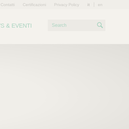
Contatti
Certificazioni
Privacy Policy
it
en
C
S & EVENTI
e
S
r
e
c
a
a
r
c
h