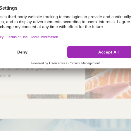
a di film flessibili coestrusi
 funzionale che ai gas, capaci di
ionati.