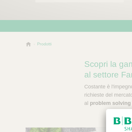
B
Prodotti
-
P
Scopri la ga
a
c
al settore F
k
Costante è l'impegn
richieste del merca
al
problem solving