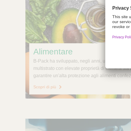
Alimentare
B-Pack ha sviluppato, negli anni, un’ampia gamm
multistrato con elevate proprietà di barriera sia
garantire un'alta protezione agli alimenti confez
Scopri di più