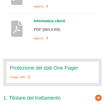
s
c
Aperto
r
i
Informativa clienti
z
i
PDF
(943.4 KB)
o
Aperto
n
e
D
o
c
Protezione dei dati One Pager
u
m
Leggi tutto
e
n
t
1. Titolare del trattamento
o