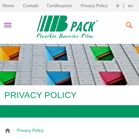
Home
Contatti
Certificazioni
Privacy Policy
it
en
AZIENDA
PRODOTTI
SOSTENIBILITÀ
PRIVACY POLICY
NEWS & EVENTI
B
Privacy Policy
-